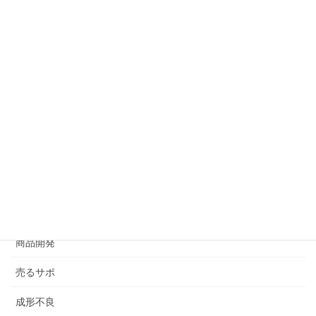
プラスチック成形の生産移管、金型移動の方法とコス
ト
2019年7月5日
カテゴリー
Blog
EC・WEB
すべて
その他
商品開発
売るサポ
成形不良