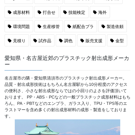
成形材料
打合せ
技能検定
海外
環境問題
生産移管
紙配合プラ
製造依頼
見積り
試作品
調色
販売支援
金型
愛知県・名古屋近郊のプラスチック射出成形メーカ
ー
名古屋市の隣・愛知県清須市のプラスチック射出成形メーカー。
品質・射出成形技術はもちろん名古屋駅から10分程度のアクセス
の便利さ、小さな射出成形ならではの小回りのよさを評価頂いて
おります。 PP・ABS・PCなどの一般プラスチック成形材料はもち
ろん、PA・PBTなどのエンプラ、ガラス入り、TPU・TPS等のエ
ラストマーを含め多くの射出成形材料の成形・製造をしておりま
す。