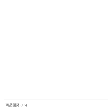
受付時間 9:00-18:00
[ 土・日・祝日除く ]
Blog カテゴリー
Blog (9)
EC・WEB (3)
すべて (11)
その他 (2)
商品開発 (15)