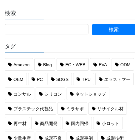
検索
タグ
Amazon
Blog
EC・WEB
EVA
ODM
OEM
PC
SDGS
TPU
エラストマー
コンサル
シリコン
ネットショップ
プラスチック代替品
ミラサポ
リサイクル材
再生材
商品開発
国内回帰
小ロット
少量生産
成形不良
成形事例
成形技術